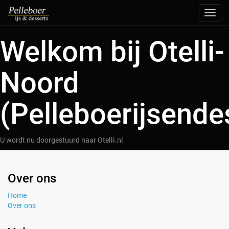
Navig
aan/u
Welkom bij Otelli-
Noord
(Pelleboerijsende
U wordt nu doorgestuurd naar Otelli.nl
Over ons
Home
Over ons