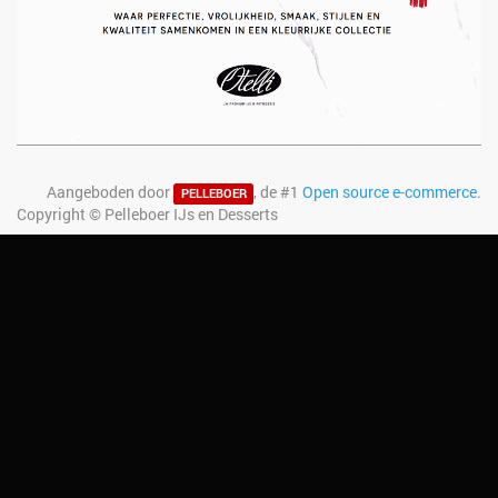
Aangeboden door
, de #1
Open source e-commerce
.
PELLEBOER
Copyright ©
Pelleboer IJs en Desserts